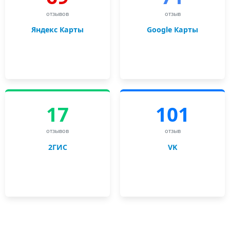
Обязательно ли забирать заказ
лично? Есть ли у вас доставка?
Я нашел в переводе опечатки. Это же
ошибка?
Задать вопрос
нам или посмотреть
все вопросы и ответы
258 отзывов в справочниках и
социальных сетях на бюро
переводов в Санкт-Петербурге