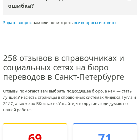
Нотариальные услуги — довольно консервативная сфера, но
все остальное мы сделали максимально удобным для вас:
быстрая коммуникация, онлайн оформление заказа,
несколько способов удаленной оплаты, бесплатная отправка
сканов готового перевода. Во многих случаях приезжать в
офис вообще не приходится.
Все по закону
Мы знаем,
что делать в переводе для заверения можно, а что
нельзя
. И попытаемся помочь вам в любой ситуации, если это
не противоречит законодательству РФ. В другом случае
разъясним проблему и подскажем, как поступить в вашей
ситуации.
Часто задаваемые вопросы, тема
—
нотариальный перевод
Могу ли я отправить вам документы
почтой или с курьером?