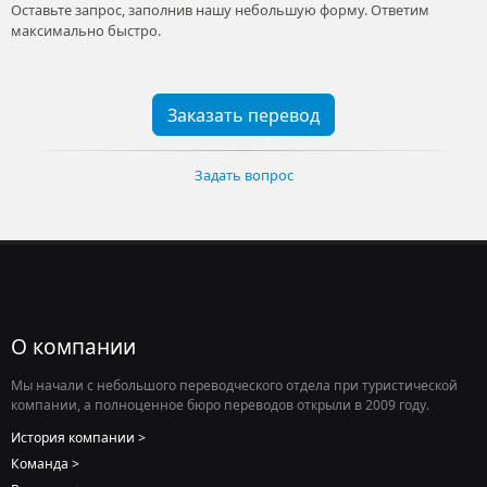
привезти оригинал документа или проконсультироваться
лично, ждем вас в офисе.
Есть доставка (СДЭК и Dostavista)
Как проехать
Доставка перевода
Гарантия качества
Умеем нести ответственность за переводы. Что-то не
понравилось? Обязательно сообщите — разберемся в
ситуации.
Бесплатно исправим, если ошиблись. Внесем ваши
корректировки в итоговый текст перевода для заверения, если
это
не противоречит закону
.
Что мы делаем, если перевод не понравился