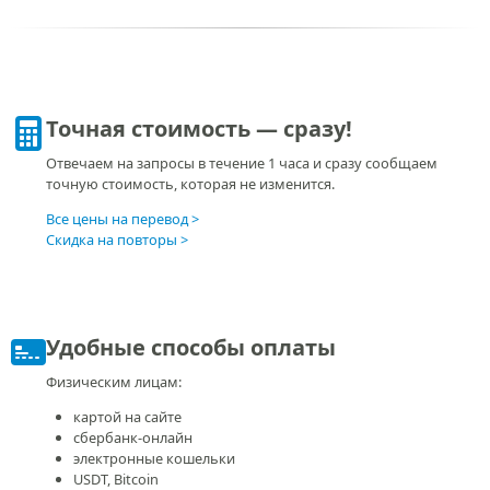
Отзывы помогают вам выбрать подходящее бюро, а нам — стать
лучше! У нас есть страницы в справочных системах Яндекса, Гугла и
2ГИС, а также во ВКонтакте. Узнайте, что другие люди думают о
нашей работе.
69
71
отзывов
отзыв
Яндекс Карты
Google Карты
17
101
отзывов
отзыв
2ГИС
VK