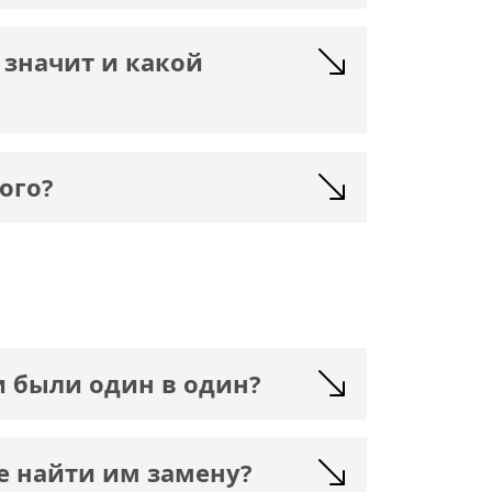
 значит и какой
ого?
и были один в один?
е найти им замену?