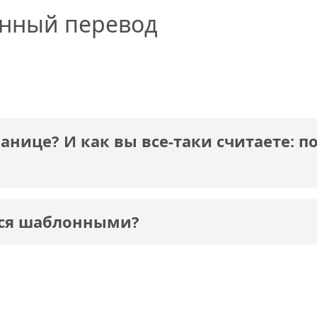
енный перевод
ранице? И как вы все-таки считаете: п
тся шаблонными?