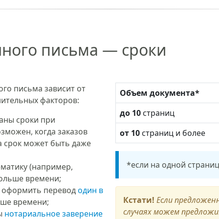
ного письма — сроки
го письма зависит от
Объем документа*
нительных факторов:
до 10
страниц
заны сроки при
зможен, когда заказов
от 10
страниц и более
а срок может быть даже
*если на одной страниц
матику (например,
ольше времени;
 оформить перевод
один в
Кстати!
Если предложенн
ьше времени;
случаях можем предлож
ы
нотариальное заверение