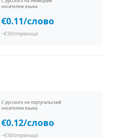
С русского на немецкий
носителем языка
€0.11/слово
~€30/страница
С русского на португальский
носителем языка
€0.12/слово
~€30/страница