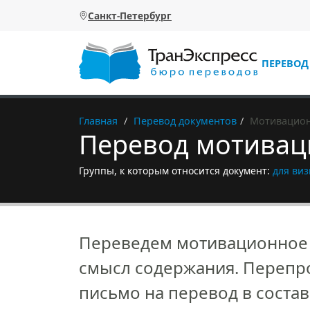
Перейти к основному содержанию
Санкт-Петербург
ПЕРЕВОД
Главная
Перевод документов
Мотивацион
Перевод мотивац
Группы, к которым относится документ:
для ви
Переведем мотивационное п
смысл содержания. Перепро
письмо на перевод в соста