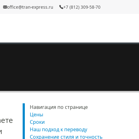
office@tran-express.ru
+7 (812) 309-58-70
Навигация по странице
Цены
аете
Сроки
и
Наш подход к переводу
Сохранение стиля и точность