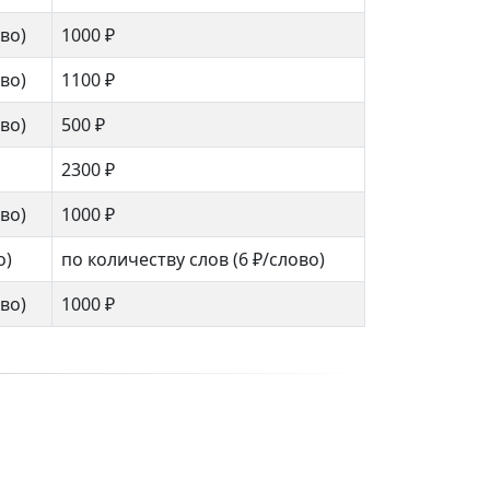
ово)
1000 ₽
ово)
1100 ₽
ово)
500 ₽
2300 ₽
ово)
1000 ₽
о)
по количеству слов
(6 ₽/слово)
ово)
1000 ₽
й