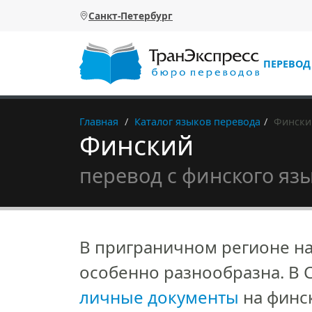
Перейти к основному содержанию
Санкт-Петербург
ПЕРЕВОД
Главная
Каталог языков перевода
Фински
Финский
перевод с финского яз
В приграничном регионе н
особенно разнообразна. В 
личные документы
на финск