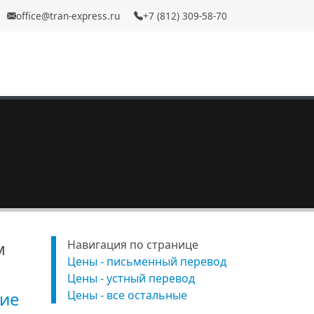
office@tran-express.ru
+7 (812) 309-58-70
м
Навигация по странице
Цены - письменный перевод
Цены - устный перевод
ие
Цены - все остальные