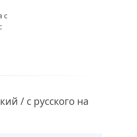
 с
с
ий / с русского на