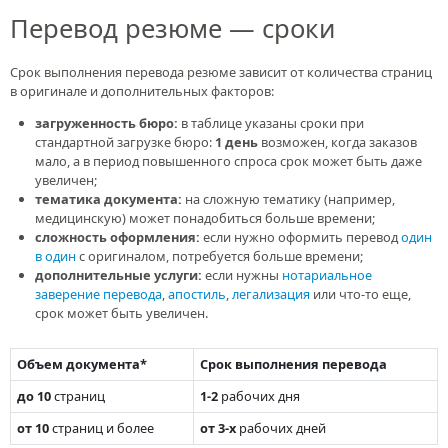
Перевод резюме — сроки
Срок выполнения перевода резюме зависит от количества страниц
в оригинале и дополнительных факторов:
загруженность бюро:
в таблице указаны сроки при
стандартной загрузке бюро:
1 день
возможен, когда заказов
мало, а в период повышенного спроса срок может быть даже
увеличен;
тематика документа:
на сложную тематику (например,
медицинскую) может понадобиться больше времени;
сложность оформления:
если нужно оформить перевод
один
в один
с оригиналом, потребуется больше времени;
дополнительные услуги:
если нужны
нотариальное
заверение перевода
,
апостиль
,
легализация
или что-то еще,
срок может быть увеличен.
Объем документа*
Срок выполнения перевода
до 10
страниц
1-2
рабочих дня
от 10
страниц и более
от 3-х
рабочих дней