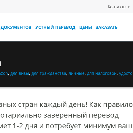
Контакты
 ДОКУМЕНТОВ
УСТНЫЙ ПЕРЕВОД
ЦЕНЫ
ЗАКАЗАТЬ
а
azon
,
для визы
,
для гражданства
,
личные
,
для налоговой
,
удост
ных стран каждый день! Как правило
отариально заверенный перевод
мет 1-2 дня и потребует минимум ваш