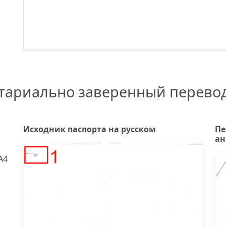
отариально заверенный перево
Исходник паспорта на русском
Пе
ан
А4