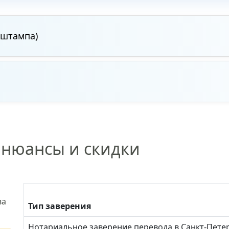
 штампа)
 нюансы и скидки
ва
Тип заверения
Нотариальное заверение перевода в Санкт-Пете