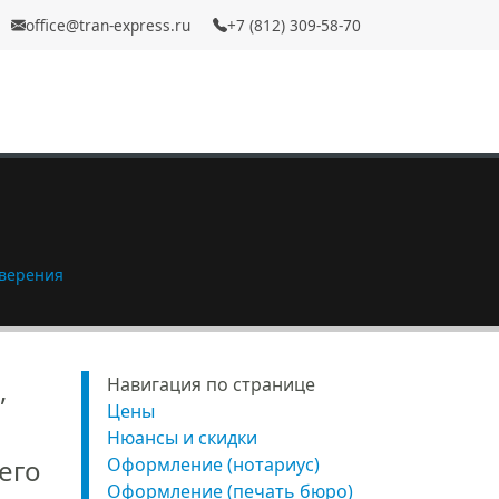
office@tran-express.ru
+7 (812) 309-58-70
оверения
,
Навигация по странице
Цены
Нюансы и скидки
его
Оформление (нотариус)
Оформление (печать бюро)